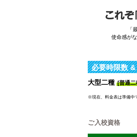
「
使命感がな
必要時限数 &
大型二種
[普通二
※現在、料金表は準備中
ご入校資格