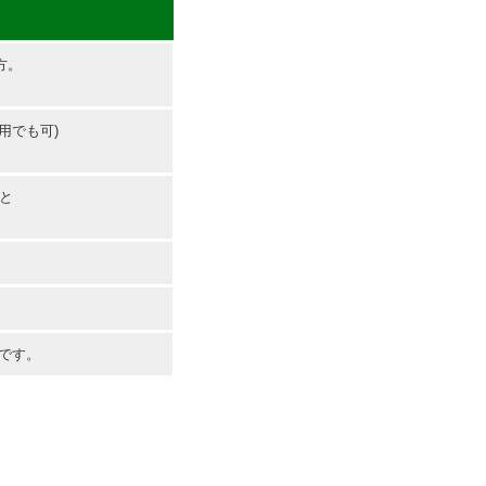
方。
用でも可)
と
です。