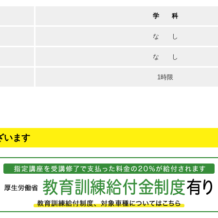
学 科
な し
な し
1時限
ざいます