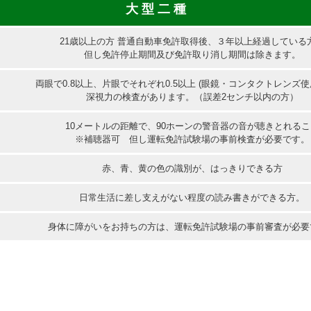
大 型 二 種
21歳以上の方 普通自動車免許取得後、３年以上経過している
但し免許停止期間及び免許取り消し期間は除きます。
両眼で0.8以上、片眼でそれぞれ0.5以上 (眼鏡・コンタクトレンズ使
深視力の検査があります。（誤差2センチ以内の方）
10メートルの距離で、90ホーンの警音器の音が聴きとれるこ
※補聴器可 但し運転免許試験場の事前検査が必要です。
赤、青、黄の色の識別が、はっきりできる方
日常生活に差し支えがない程度の読み書きができる方。
身体に障がいをお持ちの方は、運転免許試験場の事前審査が必要