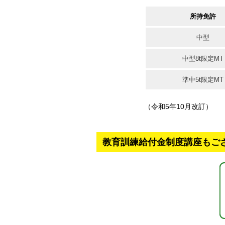
所持免許
中型
中型8t限定MT
準中5t限定MT
（令和5年10月改訂）
教育訓練給付金制度講座もご