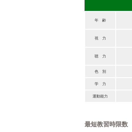
年 齢
視 力
聴 力
色 別
学 力
運動能力
最短教習時限数